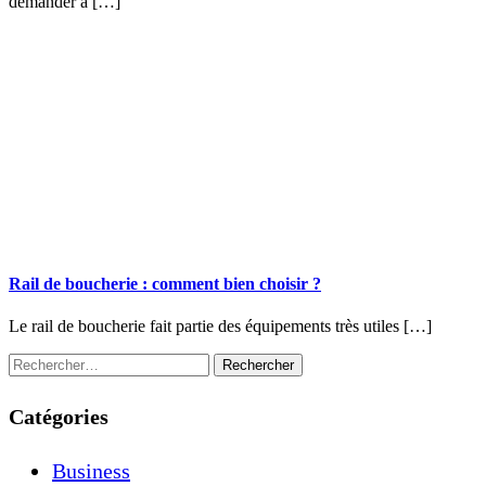
demander à […]
Rail de boucherie : comment bien choisir ?
Le rail de boucherie fait partie des équipements très utiles […]
R
e
c
Catégories
h
e
r
Business
c