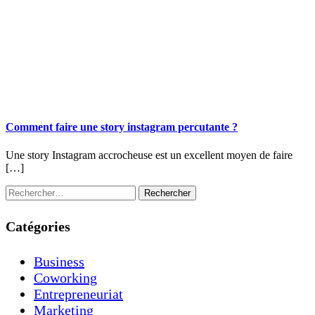
Comment faire une story instagram percutante ?
Une story Instagram accrocheuse est un excellent moyen de faire
[…]
R
e
c
Catégories
h
e
r
Business
c
Coworking
h
e
Entrepreneuriat
r
Marketing