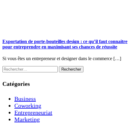
Exportation de porte-bouteilles design : ce qu’il faut connaitre
pour entreprendre en maximisant ses chances de réussite
Si vous êtes un entrepreneur et designer dans le commerce […]
R
e
c
Catégories
h
e
r
Business
c
Coworking
h
e
Entrepreneuriat
r
Marketing
: