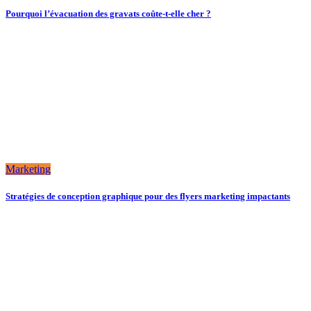
Pourquoi l’évacuation des gravats coûte-t-elle cher ?
Marketing
Stratégies de conception graphique pour des flyers marketing impactants