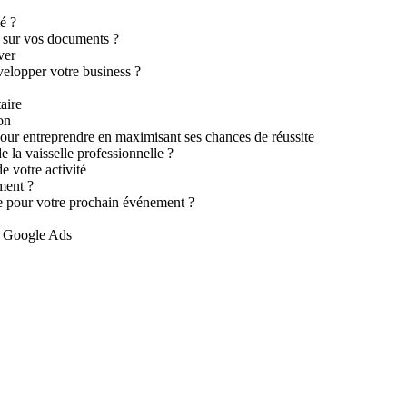
é ?
 sur vos documents ?
ver
velopper votre business ?
aire
on
 pour entreprendre en maximisant ses chances de réussite
e la vaisselle professionnelle ?
e votre activité
ement ?
re pour votre prochain événement ?
de Google Ads