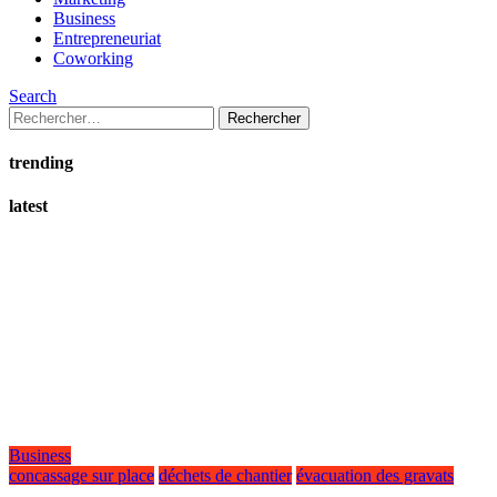
Business
Entrepreneuriat
Coworking
Search
Rechercher :
trending
latest
Business
concassage sur place
déchets de chantier
évacuation des gravats