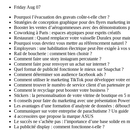
Skip
Friday Aug 07
to
Pourquoi l’évacuation des gravats coûte-t-elle cher ?
content
Stratégies de conception graphique pour des flyers marketing i
Booster les ventes d’aérogommeuses avec des démonstrations p
Coworking à Paris : espaces atypiques pour esprits créatifs
Restaurant : Quand remplacer votre vaisselle Duralex pour mai
Pourquoi vous devriez vous mettre au référencement naturel ?
Employeurs : une habilitation électrique peut être exigée à vos s
Rail de boucherie : comment bien choisir ?
Comment faire une story instagram percutante ?
Comment faire pour renvoyer un achat sur internet ?
Quel format de publicité fonctionne le mieux sur Snapchat ?
Comment déterminer son audience facebook ads ?
Comment utiliser le marketing TikTok pour développer votre ent
Comment trouver le numéro de service client d’un partenaire pr
Comment le recyclage peut booster votre business ?
Stickers : la personnalisation de votre vitrine de boutique en 5 
6 conseils pour faire du marketing avec une présentation Power
Les avantages d’une formation d’analyste de données : débouché
Communiquer sur votre entreprise de parachutisme ? Un guide pra
4 accessoires que propose la marque ASUS
Le succès ne s’achète pas : l’importance d’une base solide en m
La publicité display : comment fonctionne-t-elle ?