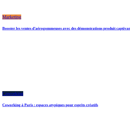
Marketing
Booster les ventes d’aérogommeuses avec des démonstrations produit captivan
Coworking
Coworking à Paris : espaces atypiques pour esprits créatifs