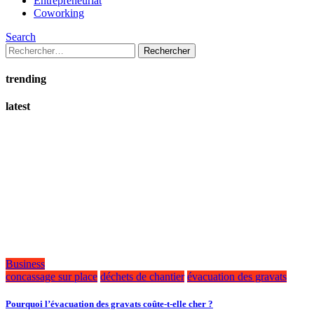
Entrepreneuriat
Coworking
Search
Rechercher :
trending
latest
Business
concassage sur place
déchets de chantier
évacuation des gravats
Pourquoi l’évacuation des gravats coûte-t-elle cher ?