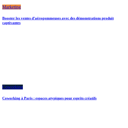
Marketing
Booster les ventes d’aérogommeuses avec des démonstrations produit
captivantes
Coworking
Coworking à Paris : espaces atypiques pour esprits créatifs