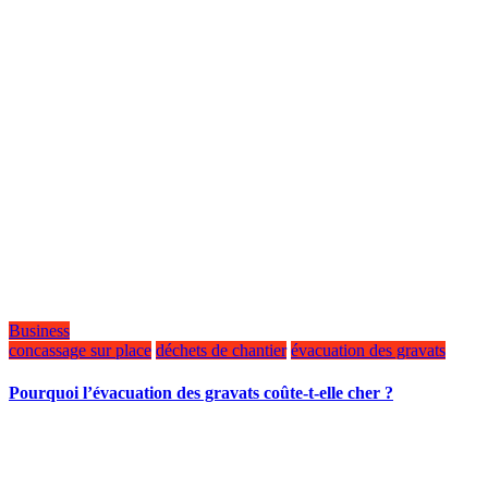
Business
concassage sur place
déchets de chantier
évacuation des gravats
Pourquoi l’évacuation des gravats coûte-t-elle cher ?